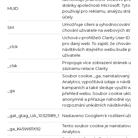
stránky společnosti Microsoft. Tyto s
MUID
používají pro reklamu, analýzu stránek
účely.
Umožňuje cílení a vyhodnocování rekl
SM
chování uživatele na webových strán
Uchová v prohlížeči Clarity User ID a 
pro daný web. To zajistí, že chování p
_clck
návštěvách stejného webu bude přip
uživatele.
Propojuje více zobrazení stránek uži
_clsk
záznamu relace Clarity.
Soubor cookie _ga, nainstalovaný sl
Analytics, vypočítává údaje o návštěvní
kampaních a také sleduje využití webu
_ga
přehled webu. Soubor cookie ukládá
anonymně a přiřazuje náhodně vygene
rozpoznání unikátních návštěvníků.
_gat_gtag_UA_10325189_1
Nastaveno Googlem k rozlišení uživat
Tento soubor cookie je nainstalován 
_ga_K45W611X92
Analytics.