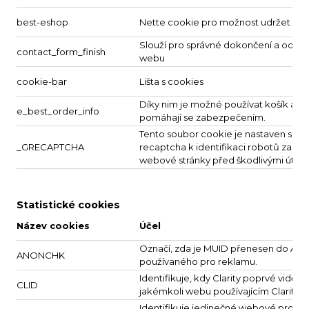
best-eshop
Nette cookie pro možnost udržet ses
Slouží pro správné dokončení a odesl
contact_form_finish
webu
cookie-bar
Lišta s cookies
Díky nim je možné používat košík a pr
e_best_order_info
pomáhají se zabezpečením.
Tento soubor cookie je nastaven slu
_GRECAPTCHA
recaptcha k identifikaci robotů za ú
webové stránky před škodlivými útok
Statistické cookies
Název cookies
Účel
Označí, zda je MUID přenesen do ANI
ANONCHK
používaného pro reklamu.
Identifikuje, kdy Clarity poprvé viděla
CLID
jakémkoli webu používajícím Clarity.
Identifikuje jedinečné webové prohlíž