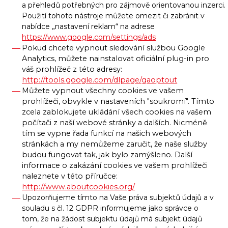
a přehledů potřebných pro zájmově orientovanou inzerci.
Použití tohoto nástroje můžete omezit či zabránit v
nabídce „nastavení reklam“ na adrese
https://www.google.com/settings/ads
Pokud chcete vypnout sledování službou Google
Analytics, můžete nainstalovat oficiální plug-in pro
váš prohlížeč z této adresy:
http://tools.google.com/dlpage/gaoptout
Můžete vypnout všechny cookies ve vašem
prohlížeči, obvykle v nastaveních "soukromí". Tímto
zcela zablokujete ukládání všech cookies na vašem
počítači z naší webové stránky a dalších. Nicméně
tím se vypne řada funkcí na našich webových
stránkách a my nemůžeme zaručit, že naše služby
budou fungovat tak, jak bylo zamýšleno. Další
informace o zakázání cookies ve vašem prohlížeči
naleznete v této příručce:
http://www.aboutcookies.org/
Upozorňujeme tímto na Vaše práva subjektů údajů a v
souladu s čl. 12 GDPR informujeme jako správce o
tom, že na žádost subjektu údajů má subjekt údajů