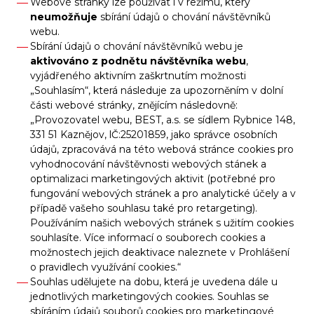
Webové stránky lze používat i v režimu, který
neumožňuje
sbírání údajů o chování návštěvníků
webu.
Sbírání údajů o chování návštěvníků webu je
aktivováno z podnětu návštěvníka webu
,
vyjádřeného aktivním zaškrtnutím možnosti
„Souhlasím“, která následuje za upozorněním v dolní
části webové stránky, znějícím následovně:
„Provozovatel webu, BEST, a.s. se sídlem Rybnice 148,
331 51 Kaznějov, lČ:25201859, jako správce osobních
údajů, zpracovává na této webová stránce cookies pro
vyhodnocování návštěvnosti webových stánek a
optimalizaci marketingových aktivit (potřebné pro
fungování webových stránek a pro analytické účely a v
případě vašeho souhlasu také pro retargeting).
Používáním našich webových stránek s užitím cookies
souhlasíte. Více informací o souborech cookies a
možnostech jejich deaktivace naleznete v Prohlášení
o pravidlech využívání cookies.“
Souhlas udělujete na dobu, která je uvedena dále u
jednotlivých marketingových cookies. Souhlas se
sbíráním údajů souborů cookies pro marketingové