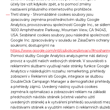
účely lze vzít kdykoliv zpět, a to pomocí změny
nastavení příslušného internetového prohlížeče.
Třetí strany - Shromážděné cookies soubory jsou
zpracovány zejména prostřednictvím služby Google
Analytics, provozovanou společností Google Inc., se sídle
1600 Amphitheatre Parkway, Mountain View, CA 94043,
USA. Sesbírané cookies soubory jsou následně společností
Google Inc. zpracovávány v souladu se ZásaDami ochrany
soukromí, dostupnýmI na
https://www.google.com/intl/cs/policies/privacy/#nosharin
Pomocí služby Google Analytics analyzujeme náš datový
provoz a využití našich webových stránek. V souvislosti s
reklamními službami využívají naše stránky funkce Google
Analytics v následujícím rozsahu: remarketing, přehledy
zobrazení v Reklamní síti Google, integrace se službou
DoubleClick Campaign Manager a demografické přehled
a přehledy zájmů. Uvedený nástroj využívá cookies
zejména k optimalizaci a zobrazování reklam na základě
předchozích návštěv stránek (včetně vašeho užití
uvedených stránek) a k vytváření přehledů souvislostí mez
návštěvami stránek a využitím reklam či reklamních služe