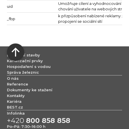
Umožňuje cílení a vyhodnocování rekl
uid
chování uživatele na webových strán
k přizpůsobení nabízené reklamy záj
_fbp
propojení se sociální sítí
Dopravní stavby
Kanalizační prvky
Hospodaření s vodou
Správa železnic
O nás
Reference
Dokumenty ke stažení
Kontakty
Kariéra
BEST.cz
Infolinka
+420
800 858 858
Po–Pá: 7:30–16:00 h