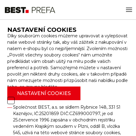
NASTAVENÍ COOKIES
Díky souborům cookies můžeme upravovat a vylepšovat
naše webové stránky tak, aby váš zážitek z nakupování v
našem e-shopu byl co nejpříjemnější. Zvolením možnosti
„Povolit všechny soubory cookies“ nám umožníte
předkládat vám obsah ušitý na míru podle vašich
preferencí a potřeb. Samozřejmě můžete v nastavení
povolit jen některé druhy cookies, ale v takovém případě
nám omezujete možnosti přizpůsobit naši nabídku podle
toho, co zrovna hledáte.
NASTAVENÍ COOKIES
Společnost BEST, a.s. se sídlem Rybnice 148, 331 51
Kaznějov, lČ:25201859 DIČ:CZ699000797, je od
25.července 1996 zapsána v obchodním rejstříku
vedeném Krajským soudem v Plzni, oddíl B, vložka
545, užívá na této webové stránce soubory cookies,