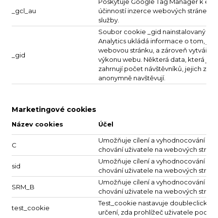
Poskytuje Google Tag Manager k exp
_gcl_au
účinností inzerce webových stránek vyu
služby.
Soubor cookie _gid nainstalovaný sl
Analytics ukládá informace o tom, jak 
webovou stránku, a zároveň vytváří an
_gid
výkonu webu. Některá data, která js
zahrnují počet návštěvníků, jejich zdroj
anonymně navštěvují.
Marketingové cookies
Název cookies
Účel
Umožňuje cílení a vyhodnocování rekl
C
chování uživatele na webových strán
Umožňuje cílení a vyhodnocování rekl
sid
chování uživatele na webových strán
Umožňuje cílení a vyhodnocování rekl
SRM_B
chování uživatele na webových strán
Test_cookie nastavuje doubleclick.net
test_cookie
určení, zda prohlížeč uživatele podpo