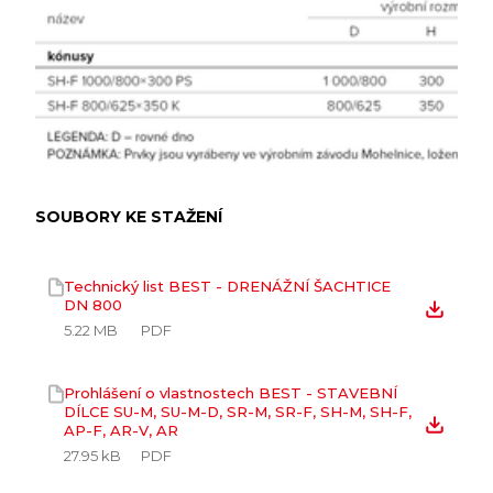
SOUBORY KE STAŽENÍ
Technický list BEST - DRENÁŽNÍ ŠACHTICE
DN 800
5.22 MB
PDF
Prohlášení o vlastnostech BEST - STAVEBNÍ
DÍLCE SU-M, SU-M-D, SR-M, SR-F, SH-M, SH-F,
AP-F, AR-V, AR
27.95 kB
PDF