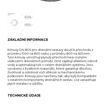
ZÁKLADNÍ INFORMACE
Kónusy DN 800 pro drenážní sestavy slouží k přechodu z
průměru 1000 na 800 nebo z průměru 800 na 625 mm.
Tyto kónusy umožňují plynulý přechod mezi různými
velikostmi drenážních potrubí, čímž zajišťují efektivní odvod
vody a optimalizují tok v celém drenážním systému. Jsou
vyrobeny z kvalitních materiálů, které garantují dlouhou
životnost a odolnost vůči vlhkosti a mechanickému
poškození. Kónusy jsou navrženy tak, aby byly kompatibilní
s ostatními komponenty drenážních sestav, což usnadňuje
jejich instalaci a údržbu.
TECHNICKÉ ÚDAJE