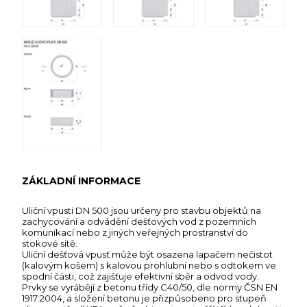
ZÁKLADNÍ INFORMACE
Uliční vpusti DN 500 jsou určeny pro stavbu objektů na
zachycování a odvádění dešťových vod z pozemních
komunikací nebo z jiných veřejných prostranství do
stokové sítě.
Uliční dešťová vpusť může být osazena lapačem nečistot
(kalovým košem) s kalovou prohlubní nebo s odtokem ve
spodní části, což zajišťuje efektivní sběr a odvod vody.
Prvky se vyrábějí z betonu třídy C40/50, dle normy ČSN EN
1917:2004, a složení betonu je přizpůsobeno pro stupeň