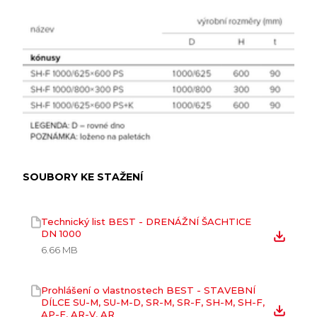
SOUBORY KE STAŽENÍ
Technický list BEST - DRENÁŽNÍ ŠACHTICE
DN 1000
6.66 MB
Prohlášení o vlastnostech BEST - STAVEBNÍ
DÍLCE SU-M, SU-M-D, SR-M, SR-F, SH-M, SH-F,
AP-F, AR-V, AR