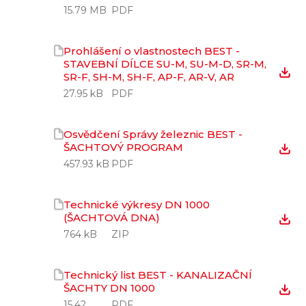
15.79 MB
PDF
Prohlášení o vlastnostech BEST -
STAVEBNÍ DÍLCE SU-M, SU-M-D, SR-M,
SR-F, SH-M, SH-F, AP-F, AR-V, AR
27.95 kB
PDF
Osvědčení Správy železnic BEST -
ŠACHTOVÝ PROGRAM
457.93 kB
PDF
Technické výkresy DN 1000
(ŠACHTOVÁ DNA)
764 kB
ZIP
Technický list BEST - KANALIZAČNÍ
ŠACHTY DN 1000
15.42
PDF