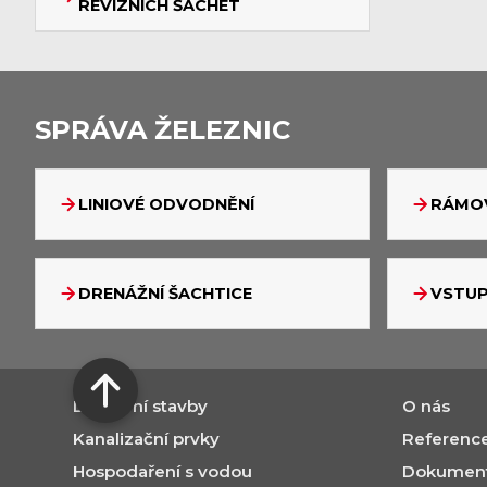
REVIZNÍCH ŠACHET
SPRÁVA ŽELEZNIC
LINIOVÉ ODVODNĚNÍ
RÁMOV
DRENÁŽNÍ ŠACHTICE
VSTUP
Dopravní stavby
O nás
Kanalizační prvky
Referenc
Hospodaření s vodou
Dokumenty