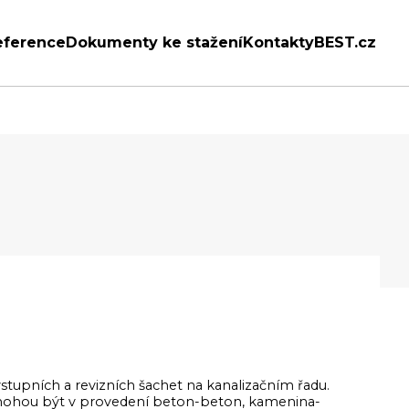
eference
Dokumenty ke stažení
Kontakty
BEST.cz
stupních a revizních šachet na kanalizačním řadu.
 mohou být v provedení beton-beton, kamenina-