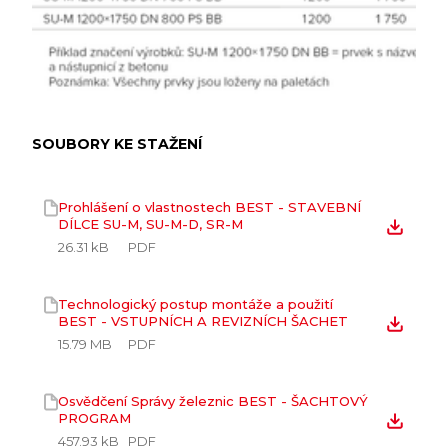
SOUBORY KE STAŽENÍ
Prohlášení o vlastnostech BEST - STAVEBNÍ
DÍLCE SU-M, SU-M-D, SR-M
26.31 kB
PDF
Technologický postup montáže a použití
BEST - VSTUPNÍCH A REVIZNÍCH ŠACHET
15.79 MB
PDF
Osvědčení Správy železnic BEST - ŠACHTOVÝ
PROGRAM
457.93 kB
PDF