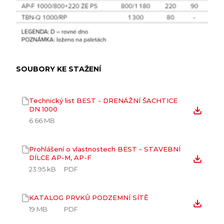
SOUBORY KE STAŽENÍ
Technický list BEST - DRENÁŽNÍ ŠACHTICE
DN 1000
6.66 MB
Prohlášení o vlastnostech BEST - STAVEBNÍ
DÍLCE AP-M, AP-F
23.95 kB
PDF
KATALOG PRVKŮ PODZEMNÍ SÍTĚ
19 MB
PDF