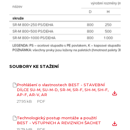
SOUBORY KE STAŽENÍ
Prohlášení o vlastnostech BEST - STAVEBNÍ
DÍLCE SU-M, SU-M-D, SR-M, SR-F, SH-M, SH-F,
AP-F, AR-V, AR
27.95 kB
PDF
Technologický postup montáže a použití
BEST - VSTUPNÍCH A REVIZNÍCH ŠACHET
15.79 MB
PDF